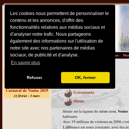
Les cookies nous permettent de personnaliser le
contenu et les annonces, d'offrir des
fonctionnalités relatives aux médias sociaux et
d'analyser notre trafic. Nous partageons
également des informations sur l'utilisation de
notre site avec nos partenaires de médias
sociaux, de publicité et d'analyse.
Plan -
Monuments et sites -
Hotels -
Pratique -
Phot
En savoir plus
A la une
Visite de Venise
Mostra du film de Venise
2018
Refuser
OK, fermer
29 août - 8 septembre
Les quartiers
Carnaval de Venise 2019
Evènements
23 février - 5 mars
Hôtels
Venise
Située sur la lagune du même nom,
habitants.
Avec 19 millions de visiteurs en 2006 c'est 
L'affluence est assez constante, avec des 