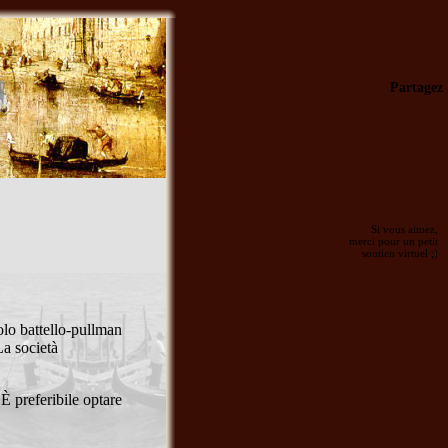
Partagez
Si vous aimez,
merci pour un petit
soutien virtuel ;)
olo battello-pullman
La società
 È preferibile optare