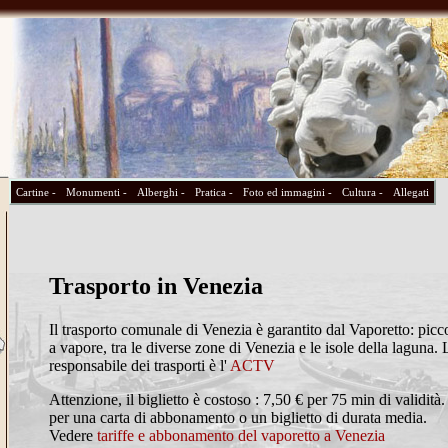
Cartine -
Monumenti -
Alberghi -
Pratica -
Foto ed immagini -
Cultura -
Allegati
Trasporto in Venezia
Il trasporto comunale di Venezia è garantito dal Vaporetto: picc
a vapore, tra le diverse zone di Venezia e le isole della laguna. 
responsabile dei trasporti è l'
ACTV
Attenzione, il biglietto è costoso : 7,50 € per 75 min di validità.
per una carta di abbonamento o un biglietto di durata media.
Vedere
tariffe e abbonamento del vaporetto a Venezia