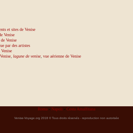
ts et sites de Venise
de Venise
 de Venise
ue par des artistes
 Venise
,
 Venise
lagune de venise
,
vue aérienne de Venise
-
-
Roma
Napoli
Costa Amalfitana
Venise-Voyage.org 2018 © Tous droits réservés - reproduction non autorisée