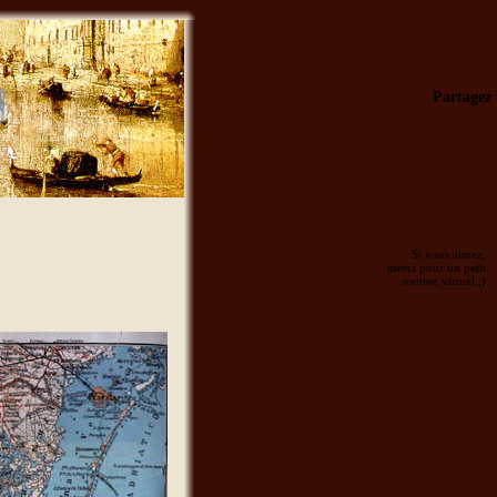
Partagez
Si vous aimez,
merci pour un petit
soutien virtuel ;)