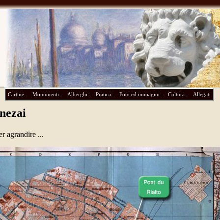
Cartine -
Monumenti -
Alberghi -
Pratica -
Foto ed immagini -
Cultura -
Allegati
enezai
er agrandire ...