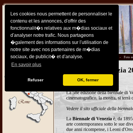
Les cookies nous permettent de personnaliser le
contenu et les annonces, d'offrir des
fonctionnalit�s relatives aux m�dias sociaux et
d'analyser notre trafic. Nous partageons
�galement des informations sur l'utilisation de
notre site avec nos partenaires de m�dias
sociaux, de publicit� et d'analyse.
Cartine -
Monumenti -
Alberghi -
Pratica -
Foto e
En savoir plus
Biennale di Venezia 2
Refuser
OK, fermer
maggio – novembre 2019
La 58e edizione della biennale di V
cinematografico, la mostra, si terrà 
Vedere il sito ufficiale della biennal
La
Biennale di Venezia
è, da 1895,
arte contemporanea sotto le sue diver
due anni ricompense, i Leoni d'Oro