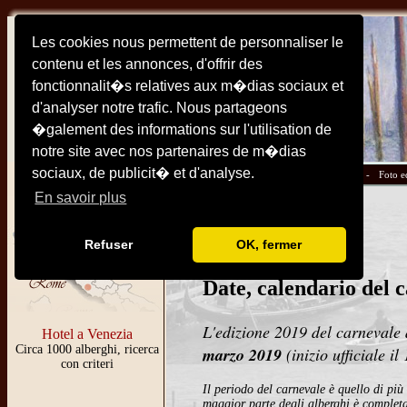
Les cookies nous permettent de personnaliser le
contenu et les annonces, d'offrir des
fonctionnalit�s relatives aux m�dias sociaux et
d'analyser notre trafic. Nous partageons
�galement des informations sur l'utilisation de
notre site avec nos partenaires de m�dias
sociaux, de publicit� et d'analyse.
Cartine -
Monumenti -
Alberghi -
Pratica -
Foto e
En savoir plus
Refuser
OK, fermer
Date, calendario del 
L'edizione 2019 del carnevale 
Hotel a Venezia
Circa 1000 alberghi, ricerca
marzo 2019
(inizio ufficiale il
con criteri
Il periodo del carnevale è quello di più
maggior parte degli alberghi è completa