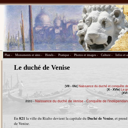
Plan -
Monuments et sites -
Hotels -
Pratique -
Photos et images -
Culture -
Infos et 
Le duché de Venise
[
VII - IXe
]
Naissance du duché et conquête de
[
X - XVIe
]
La g
[
XVI
Intro -
Naissance du duché de Venise
-
Conquête de l'indépendan
821
Duché de Venise
En
la ville du Rialto devient la capitale du
, et pren
de Venise.