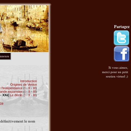
Partagez
annexes
Si vous aimez,
merci pour un petit
soutien virtuel ;)
Introduction
Origines de Venise
 l'indépendance
(
I
-
II
-
III
)
rande expansion
(
I
-
II
-
III
)
 - XXe
]
Le déclin
(
I
-
II
-
III
)
ce
d définitivement le nom