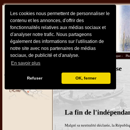
Les cookies nous permettent de personnaliser le
contenu et les annonces, d'offrir des
fonctionnalités relatives aux médias sociaux et
d'analyser notre trafic. Nous partageons
également des informations sur l'utilisation de
notre site avec nos partenaires de médias
sociaux, de publicité et d'analyse.
Plan -
Monuments et sites -
Hotels -
Pratique -
Pho
En savoir plus
Le déclin de Venise
Refuser
OK, fermer
La fin de l'indépendan
Malgré sa neutralité déclarée, la Républi