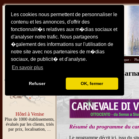
Les cookies nous permettent de personnaliser le
contenu et les annonces, d'offrir des
fonctionnalit�s relatives aux m�dias sociaux et
d'analyser notre trafic. Nous partageons
�galement des informations sur l'utilisation de
notre site avec nos partenaires de m�dias
sociaux, de publicit� et d'analyse.
Plan -
Monuments et sites -
Hotels -
Pratique -
Pho
En savoir plus
Programme du Carnav
Refuser
OK, fermer
Hôtel à Venise
Plus de 1000 établissements,
évalués par les clients, triés
Résumé du programme du carn
par prix, localisation, ...
Le programme décrit ici, issu du site 